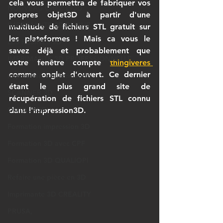
cela vous permettra de fabriquer vos 
NOUVEAU CHEZ LV3D
propres objet3D à partir d'une 
IMPRIMANTE 3D RESINE
multitude de fichiers STL gratuit sur 
les plateformes ! Mais ca vous le 
LES RESINES 3D
savez déjà et probablement que 
IMPRIMANTE 3D PROFESSIONNELLE
votre fenêtre compt
e 
thingiveres 
comme onglet d'ouvert. Ce dernier 
Impression à la Demande
étant le plus grand site de 
SCANNER 3D
récupération de fichiers STL connu 
OUTILLAGE
dans l'impression3D. 
Formation impression 3D
Formation 3D avec CPF
Formation 3D QUALIOPI
Refaire une pièce en 3D
Imprimante 3D CREALITY
PRUSA,