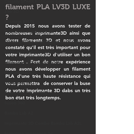
Creality SPARKX i7 Color Combo
filament PLA LV3D LUXE 
ziro 3D
?
Filament ESUN
Depuis 2015 nous avons tester de 
Formation impression 3D
nombreuses imprimante3D ainsi que 
divers filaments 3D et nous avons 
FORMATION À L’IMPRESSION 3D OPCO
constaté qu'il est très important pour 
Formation impression 3D e-learning
votre imprimante3D d'utiliser un bon 
filament . Fort de notre expérience 
impression 3D à la demande
nous avons développer un filament 
partenairesLV3D
PLA d'une très haute résistance qui 
bambulab X2D
vous permettra  de conserver la buse 
de votre imprimante 3D dabs un très 
Formation Fusion 360
bon état très longtemps. 
fusion 360
Bambu Lab A2
Imprimante 3D Combo Bambu Lab A2L
formation impression 3d