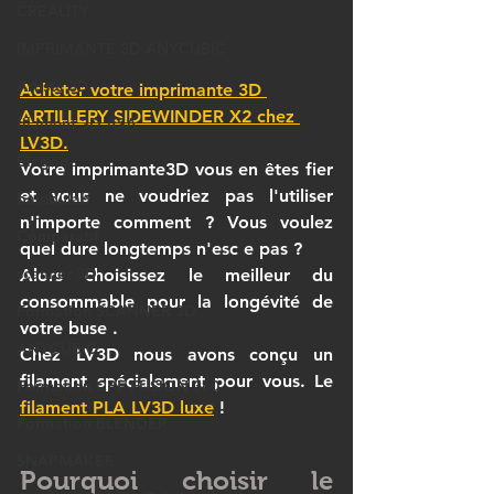
CREALITY
IMPRIMANTE 3D ANYCUBIC
Artiste 3D
Acheter votre imprimante 3D 
ARTILLERY SIDEWINDER X2 chez 
filament 3D ASA
LV3D.
Elegoo
Votre imprimante3D vous en êtes fier 
et vous ne voudriez pas l'utiliser 
bambulab
n'importe comment ? Vous voulez 
Comparatif
quel dure longtemps n'esc e pas ?
scanner 3D
Alors choisissez le meilleur du 
consommable pour la longévité de 
Formation SCANNER 3D
votre buse .
ANYCUBIC
Chez LV3D nous avons conçu un 
filament spécialement pour vous. Le 
Formation CPF FUSION 360
filament PLA LV3D luxe
 !
Formation BLENDER
SNAPMAKER
Pourquoi choisir le 