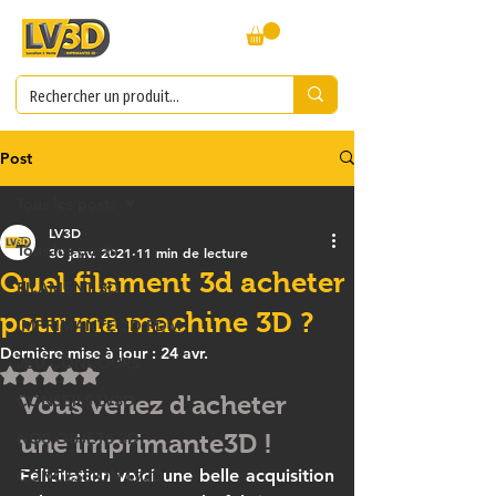
Post
Tous les posts
LV3D
Tous les posts
30 janv. 2021
11 min de lecture
Quel filament 3d acheter
FILAMENT 3D
pour ma machine 3D ?
IMPRIMANTE 3D FDM
Dernière mise à jour :
24 avr.
JEU CONCOURS
Noté NaN étoiles sur 5.
Vous venez d'acheter 
CONSEILS LV3D
NOS OBJETS 3D
une imprimante3D !
Félicitation voici une belle acquisition 
CONCESSION LV3D