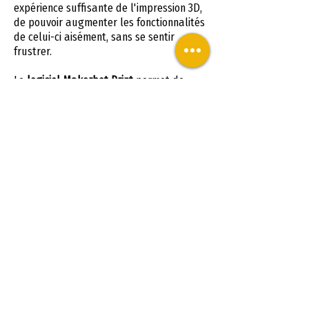
expérience suffisante de l'impression 3D,
de pouvoir augmenter les fonctionnalités
de celui-ci aisément, sans se sentir
frustrer.
Le
logiciel Makerbot Print
permet de
gérer, partager, et d’Imprimer vos
impressions 3D très facilement même
pour des débutants. Une imprimante 3D
vraiment accessible aux particuliers qui
pourront ainsi découvrir l'impression 3D
avec une grande facilité.
Résumé de Replicator Mini + de
Makerbot.
Une imprimante 3D américaine très bien
finie et connectée.
L’imprimante 3D
Makerbot Replicator Mini+
est parfaite
pour débuter dans l'impression 3D.
L'imprimante 3DMAKERBOT