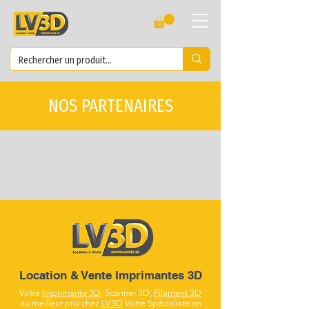
NOS PARTENAIRES
Location & Vente Imprimantes 3D
Votre
Imprimante 3D
, Scanner 3D,
Filament 3D
au meilleur prix chez
LV3D
Votre Spécialiste en