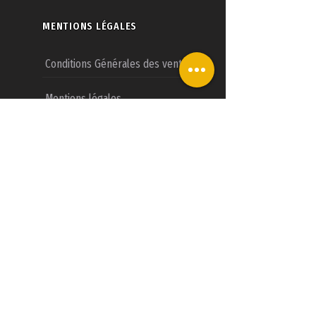
MENTIONS LÉGALES
Conditions Générales des ventes
Mentions légales
Nous contacter
CONCESSIONS LV3D
Présentation du concept
Devenir revendeur LV3D
Investisseurs