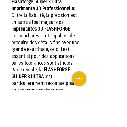
Flashforge Guider 3 Ultra :
Imprimante 3D Professionnelle:
Outre la fiabilité, la précision est
un autre atout majeur des
imprimantes 3D FLASHFORGE
.
Ces machines sont capables de
produire des détails fins avec une
grande exactitude, ce qui est
essentiel pour des applications
où les tolérances sont strictes.
Par exemple, la
FLASHFORGE
GUIDER 3 ULTRA
est
particulièrement reconnue pour
sa capacité à réaliser des
impressions haute résolution,
permettant aux utilisateurs de
créer des objets aux contours
nets et aux surfaces lisses, ce qui
est primordial pour les projets de