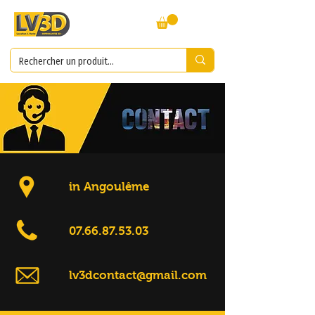
in Angoulême
07.66.87.53.03
lv3dcontact@gmail.com