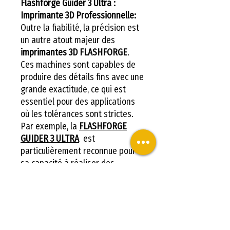
Flashforge Guider 3 Ultra :
Imprimante 3D Professionnelle:
Outre la fiabilité, la précision est
un autre atout majeur des
imprimantes 3D FLASHFORGE
.
Ces machines sont capables de
produire des détails fins avec une
grande exactitude, ce qui est
essentiel pour des applications
où les tolérances sont strictes.
Par exemple, la
FLASHFORGE
GUIDER 3 ULTRA
est
particulièrement reconnue pour
sa capacité à réaliser des
impressions haute résolution,
permettant aux utilisateurs de
créer des objets aux contours
nets et aux surfaces lisses, ce qui
est primordial pour les projets de