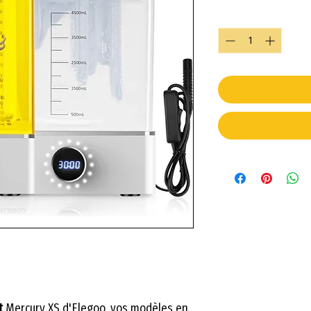
Quantity
*
nt
Mercury XS d'
Elegoo
, vos modèles en