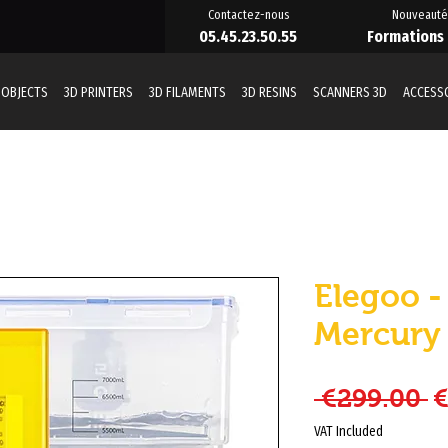
Contactez-nous
Nouveauté
05.45.23.50.55
Formations
 OBJECTS
3D PRINTERS
3D FILAMENTS
3D RESINS
SCANNERS 3D
ACCESS
Elegoo 
Mercury
R
 €299.00 
€
VAT Included