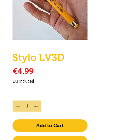
Stylo LV3D
Price
€4.99
VAT Included
Quantity
*
Add to Cart