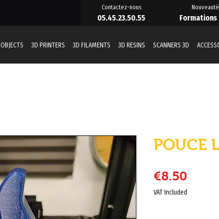
Contactez-nous
Nouveauté
05.45.23.50.55
Formations
 OBJECTS
3D PRINTERS
3D FILAMENTS
3D RESINS
SCANNERS 3D
ACCESS
POUCE L
Price
€8.50
VAT Included
Quantity
*