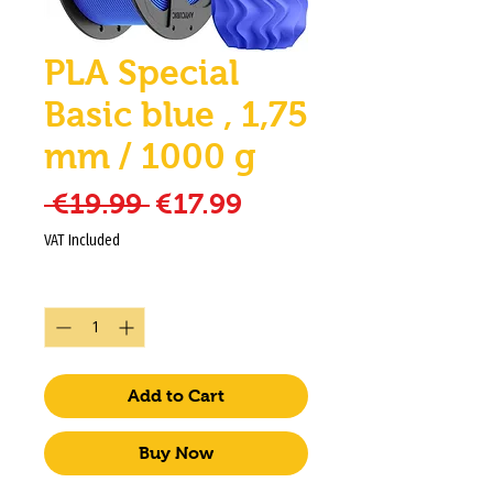
PLA Special
Basic blue , 1,75
mm / 1000 g
Regular Price
Sale Price
 €19.99 
€17.99
VAT Included
Quantity
*
Add to Cart
Buy Now