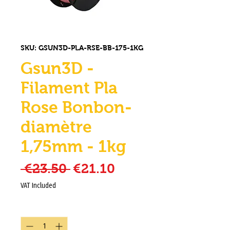
SKU: GSUN3D-PLA-RSE-BB-175-1KG
Gsun3D -
Filament Pla
Rose Bonbon-
diamètre
1,75mm - 1kg
Regular Price
Sale Price
 €23.50 
€21.10
VAT Included
Quantity
*