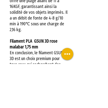
offre une plage allant de 11 à
16KGF, garantissant ainsi la
solidité de vos objets imprimés. Il
a un débit de fonte de 4-8 g/10
min à 190℃ sous une charge de
2,16 kg.
Filament PLA GSUN 3D rose
malabar 1,75 mm
En conclusion, le filament GSUN
3D est un choix premium pour
tous ceux qui recherchent des
résultats d'impression 3D de
qualité supérieure. Il combine
durabilité, fiabilité et précision, le
tout dans un produit facile à
utiliser. Essayez-le dès
aujourd'hui et découvrez la
différence que cela peut faire