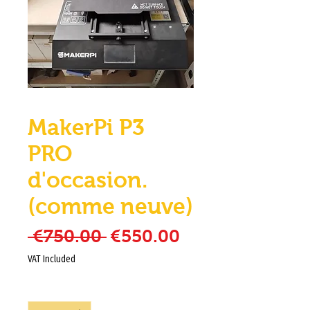
MakerPi P3
PRO
d'occasion.
(comme neuve)
Regular Price
Sale Price
 €750.00 
€550.00
VAT Included
Quantity
*