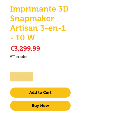
Imprimante 3D
Snapmaker
Artisan 3-en-1
- 10 W
Price
€3,299.99
VAT Included
Quantity
*
Add to Cart
Buy Now