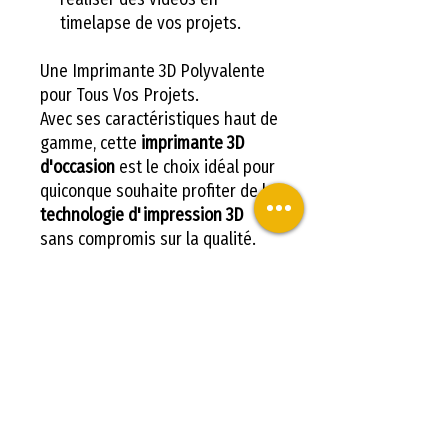
timelapse de vos projets.
Une Imprimante 3D Polyvalente
pour Tous Vos Projets.
Avec ses caractéristiques haut de
gamme, cette
imprimante 3D
d'occasion
est le choix idéal pour
quiconque souhaite profiter de la
technologie d'impression 3D
sans compromis sur la qualité.
Que vous soyez un professionnel
cherchant à produire des
prototypes ou un hobbyiste
créatif, la
Sidewinder X3 Plus
vous
accompagnera dans tous vos
projets, des plus simples aux plus
complexes.