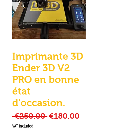
Imprimante 3D
Ender 3D V2
PRO en bonne
état
d'occasion.
Regular Price
Sale Price
 €250.00 
€180.00
VAT Included