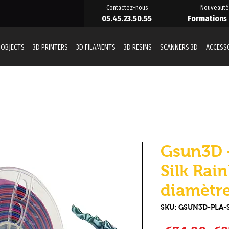
Contactez-nous
Nouveauté
05.45.23.50.55
Formations
 OBJECTS
3D PRINTERS
3D FILAMENTS
3D RESINS
SCANNERS 3D
ACCESS
Gsun3D -
Silk Rai
diamètr
SKU: GSUN3D-PLA-