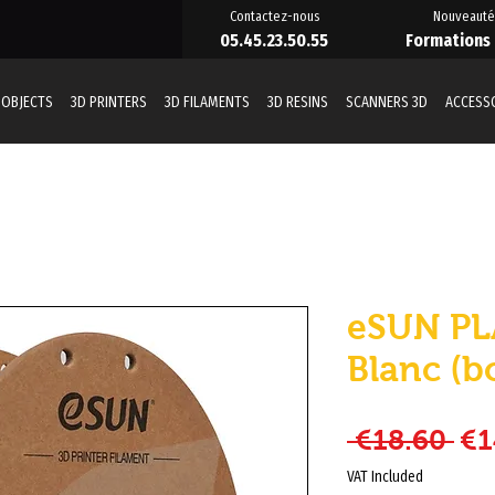
Contactez-nous
Nouveauté
05.45.23.50.55
Formations
 OBJECTS
3D PRINTERS
3D FILAMENTS
3D RESINS
SCANNERS 3D
ACCESS
eSUN PL
Blanc (b
Re
 €18.60 
€1
VAT Included