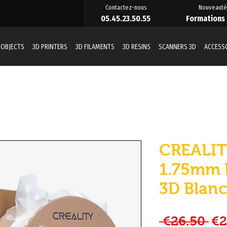
Contactez-nous
Nouveauté
05.45.23.50.55
Formations
 OBJECTS
3D PRINTERS
3D FILAMENTS
3D RESINS
SCANNERS 3D
ACCESS
CREALIT
1.75mm 
3D Blanc
Re
 €26.50 
€2