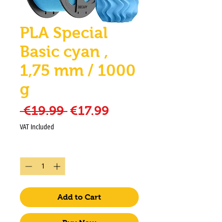
PLA Special
Basic cyan ,
1,75 mm / 1000
g
Regular Price
Sale Price
 €19.99 
€17.99
VAT Included
Quantity
*
Add to Cart