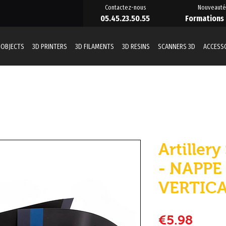
Contactez-nous
Nouveauté
05.45.23.50.55
Formations
 OBJECTS
3D PRINTERS
3D FILAMENTS
3D RESINS
SCANNERS 3D
ACCESS
Artiller
- NAPPE 
VERTICA
Price
€5.98