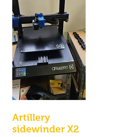
Artillery
sidewinder X2