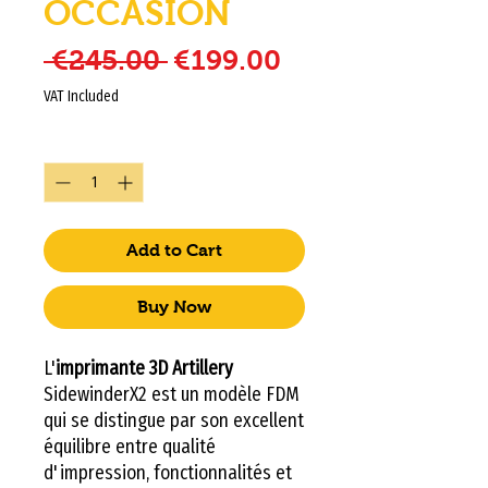
OCCASION
Regular Price
Sale Price
 €245.00 
€199.00
VAT Included
Quantity
*
Add to Cart
Buy Now
L'
imprimante 3D Artillery
SidewinderX2 est un modèle FDM
qui se distingue par son excellent
équilibre entre qualité
d'impression, fonctionnalités et