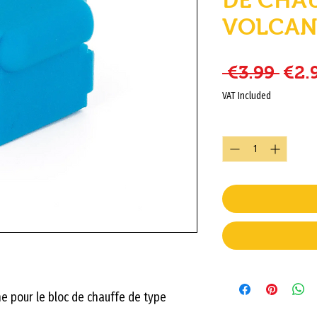
VOLCA
Regu
 €3.99 
€2.
VAT Included
Quantity
*
e pour le bloc de chauffe de type