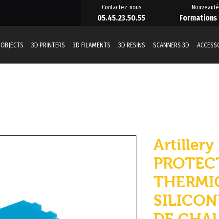
Contactez-nous
Nouveauté
05.45.23.50.55
Formations
 OBJECTS
3D PRINTERS
3D FILAMENTS
3D RESINS
SCANNERS 3D
ACCESS
Artillery 
PROTEC
THERMI
SILICON
DE CHAU