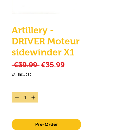
Artillery -
DRIVER Moteur
sidewinder X1
Regular Price
Sale Price
 €39.99 
€35.99
VAT Included
Quantity
*
expédier sous 10 à 15 jours
Pre-Order