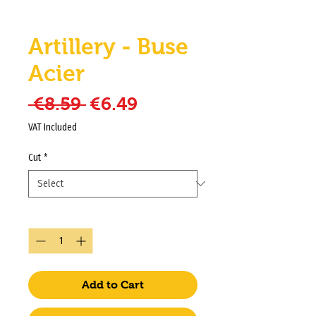
Artillery - Buse
Acier
Regular Price
Sale Price
 €8.59 
€6.49
VAT Included
Cut
*
Quantity
*
Add to Cart