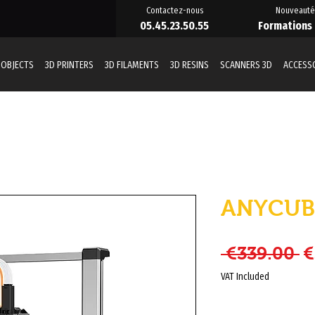
Contactez-nous
Nouveauté
05.45.23.50.55
Formations
 OBJECTS
3D PRINTERS
3D FILAMENTS
3D RESINS
SCANNERS 3D
ACCESS
ANYCUB
R
 €339.00 
€
VAT Included
Quantity
*