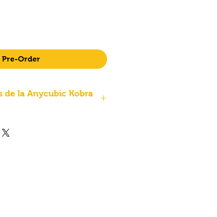
 du 15 Février 2025
Pre-Order
s de la Anycubic Kobra
atif des caractéristiques de
a S1
ation claire et synthétique
s de la
Anycubic Kobra S1
,
D qui allie performance et
s
Détails