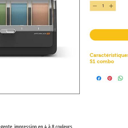
Livraison prévue à partir
Caractéristique
S1 combo
Tableau récapitul
la Anycubic Kobr
Voici une présent
des spécification
une imprimante 3
polyvalence.
Caractéristique
igente, impression en 4 à 8 couleurs.