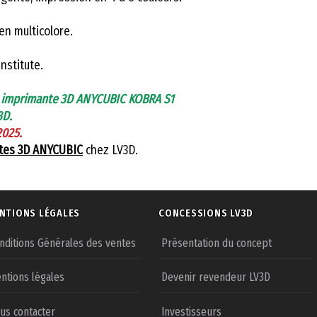
Type d'utilisate
n multicolore.
Assemblage
nstitute.
Technologie
 imprimante 3D ANYCUBIC KOBRA S1
d'impression
3D.
2025.
tes 3D ANYCUBIC
chez LV3D.
Enceinte fermé
Cinématique
NTIONS LÉGALES
CONCESSIONS LV3D
Matériaux
nditions Générales des ventes
Présentation du concept
compatibles
ntions légales
Devenir revendeur LV3D
Volume
d'impression
us contacter
Investisseurs