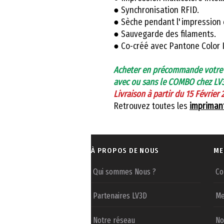
● Synchronisation RFID.
● Sèche pendant l'impression e
● Sauvegarde des filaments.
● Co-créé avec Pantone Color I
Acheter en précommande votre
avec ou sans le COMBO chez LV
Livraison à partir du 15 Février 
Retrouvez toutes les
impriman
À PROPOS DE NOUS
ME
Qui sommes Nous ?
Co
Partenaires LV3D
Me
Notre réseau
No