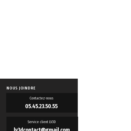
ur
Particulier / Bureau
Assembler
Modélisation par
dépôt de fil en
fusion (FDM)
e
Oui
Noyau XY
NOUS JOINDRE
PLA, PETG, TPU,
Contactez-nous
ABS
05.45.23.50.55
250 x 250 x 250 mm
Service client LV3D
lv3dcontact@gmail.com