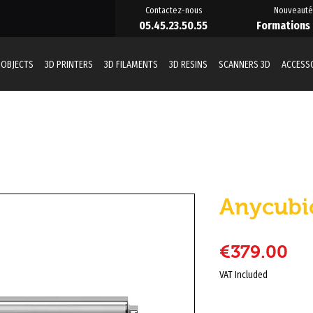
Contactez-nous
Nouveauté
05.45.23.50.55
Formations
 OBJECTS
3D PRINTERS
3D FILAMENTS
3D RESINS
SCANNERS 3D
ACCESS
Anycubi
Pr
€379.00
VAT Included
Quantity
*