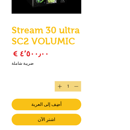
Stream 30 ultra
SC2 VOLUMIC
السع
ضريبة شاملة
الكمية
*
أضِف إلى العربة
اشترِ الآن