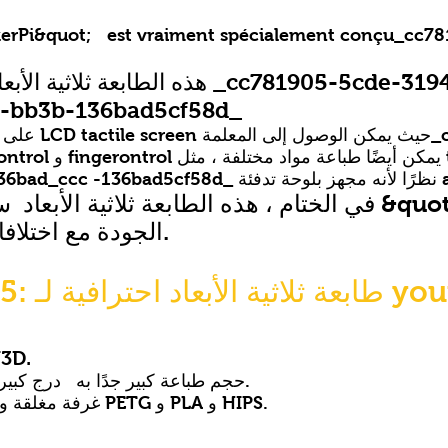
 MakerPi&quot; est vraiment spécialement conçu_c
هذه الطابعة ثلاثية الأبعاد مخصصة للسوق
4-bb3b-136bad5cf58d_
of your fingerontrol
a heating.
في الختام ، هذه الطابعة ثلاثية الأبعاد ستكون قادرة عل
الجودة مع اختلافات لونية من أجمل التأثيرات.
rPi M3145
تم اختبار المقاومة
حجم طباعة كبير جدًا به درج كبير من 310 × 310 مم لارتفاع 450 مم.
غرفة مغلقة ودرجة حرارة ثابتة تسمح بطباعة فتيل PETG و PLA و HIPS.