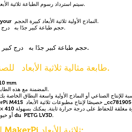
* سيتم استرداد رسوم الطباعة ثلاثية الأبعاد لشراء هذه الطابعة ثلاثية الأبعاد.
طابعة ثلاثية الأبعاد احترافية من أجل your النماذج الأولية ثلاثية الأبعاد كبيرة الحجم.
حجم طباعة كبير جدًا به درج كبير 410 × 410 مم لارتفاع 410 مم.
حجم طباعة كبير جدًا به درج كبير 410 × 410 مم لارتفاع 410 مم.
MakerPi M41S: طابعة مثالية ثلاثية الأبعاد للصناعة.
لوح تسخين 
5 spools من PETG المضمنة مع هذه الطابعة ثلاثية الأبعاد.
8d 410 × 410 × 410
طباعة فتيل PLA أو ABS أو HIPS أو خيوط du PETG LV3D.
نصيحة LV3D لطابعات MakerPi ثلاثية الأبعاد: