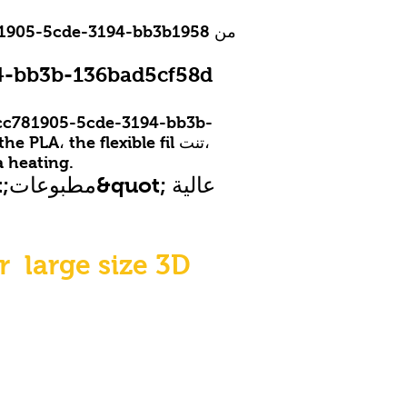
c781905-5cde-3194-bb3b1958
_cc781905-5cde-3194-bb3b-136bad_ccc -136bad5cf58d_ نظرًا لأنه مجهز بلوحة تدفئة 