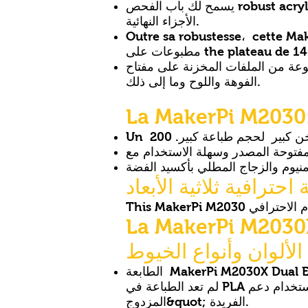
يسمح لك باب الفحص robust acrylic بعرض المطبوعات ثلاثية الأبعاد قيد التنفيذ. لذلك ، يسعدك أن ترى حركيات رأس الطباعة تصنع
الأجزاء النهائية.
Outre sa robustesse، cette 
the plateau de 140X140.
المخزنة على مفتاح USB المرفق ودرجات حرارة
الفوهة واللوح وما إلى ذلك.
تخدام الاحترافي
لم تعد الطباعة في PLA باستخدام دعم PVA مشكلة بالنسبة لهذه الطابعة التي توفر العديد من المزايا بفضل تقنية &quot;الطارد
المزدوج&quot; الفريدة.