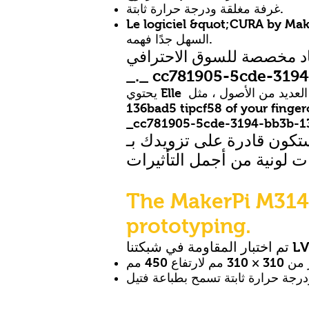
غرفة مغلقة ودرجة حرارة ثابتة.
Le logiciel &quot;CURA by من
السهل جدًا فهمه.
 الاحترافي _cc781905-5cde-3194-bb3b-136bad5cf58d
_._ cc781905-5cde-319
يحتوي Elle على العديد من الأصول ، مثل LCD tactile screen حيث يمكن الوصول إلى المعلمة_cc781905-5cde-3194-bb3b-
136bad5 tipcf58  و fingerontrol يمكن أيضًا طباعة مواد مختلفة ، مثل the PLA، the flexible fil تنت،
ى تزويدك بـ &quot;مطبوعات&quot; عالية
The Make: طابعة ثلاثية الأبعاد احترافية لـ your large size 3D
prototyping.
 في شبكتنا LV3D.