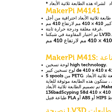
MakerPi M4141
غرفة مغلقة ودرجة حرارة ثابتة.
تم اختبار المقاومة في شبكتنا LV3D.
لوحة تسخين high technology.
كبير de 410 x 410 x 410 mm
تم تصميم الطابعة ثلاثية الأبعاد MakerPi M41S خصيصًا لإنتاج مطبوعات ثلاثية الأبعاد _cc781905-5cde-3194-bb3b-
136bad5cyping 5 مم مع سطح سرير ساخن وحجرة مغلقة للحفاظ على درجة حرارة ثابتة. يمكنك بسهولة