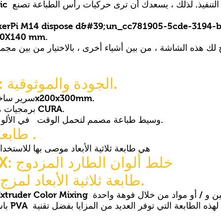
MakerPi M14 dispose d&#39;un_cc781905-5cde-3194-
مطبوعات على  mm
ك هذه الشاشة ، من بين أشياء أخرى ، بالاختيار من بين مجموعة من الملفات 
La MakerPi M2030: الجودة والموثوقية.
Un سرير ساخن كبير لحجم طباعة كبير. 200x200x300mm.
برمجيات مفتوحة المصدر وسهلة الاستخدام مع CURA.
وسيط طباعة مصمم لتحمل الوقت في الألومنيوم والزجاج المطلي بأكسيد الفضة.
طابعة احترافية ثلاثية الأبعاد .
This MakerPi M2030 هي طابعة ثلاثية الأبعاد موصى بها للاس
La MakerPi M2030X: خلط ألوان الطارد المزدوج
طابعة ثلاثية الأبعاد لمزج الألوان وأنواع الخيوط.