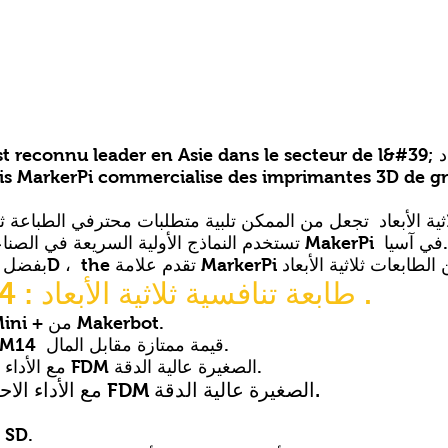
nois MarkerPi commercialise des imprimantes 3D de
ية الأبعاد تجعل من الممكن تلبية متطلبات محترفي الطباعة ثلا
تستخدم النماذج الأولية السريعة في الصناعة بانتظام نطاق الطابعة ثلاثية الأبعاد MakerPi في آسيا.
الطابعة MakerPi M14 : طابعة تنافسية ثلاثية الأبعاد .
المنافس المباشر لـ la Replicator Mini + من Makerbot.
توفر الطابعة ثلاثية الأبعاد MakerPi M14 قيمة ممتازة مقابل المال.
مع الأداء الاحترافي للغاية ، فهو جزء من نماذج FDM الصغيرة عالية الدقة.
مع الأداء الاحترافي للغاية ، فهو جزء من نماذج FDM الصغيرة عالية الدقة.
يحتوي على لوحة تدفئة وقارئ بطاقة SD.