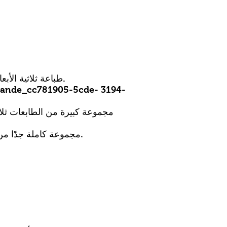
Le fabricant chinois MakerPi est reconnu leader en Asie dans le secteur de l&#39; طباعة ثلاثية الأبعاد.
 grande_cc781905-5cde- 3194-
مجموعة كبيرة من الطابعات ثلاث
بفضل تجربتها الناجحة في قطاع الطباعة 3D ، the تقدم علامة MarkerPi مجموعة كاملة جدًا من الطابعات ثلاثية الأبعاد.