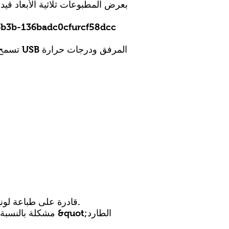
bb3b-136badc0cfurcf58dcc
تسمح ل
الطابعة MakerPi M2030X Dual Extruder Color Mixing قادرة على طباعة لونين و / أو مواد من خلال فوهة واحدة.