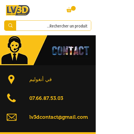
في أنغوليم
07.66.87.53.03
lv3dcontact@gmail.com