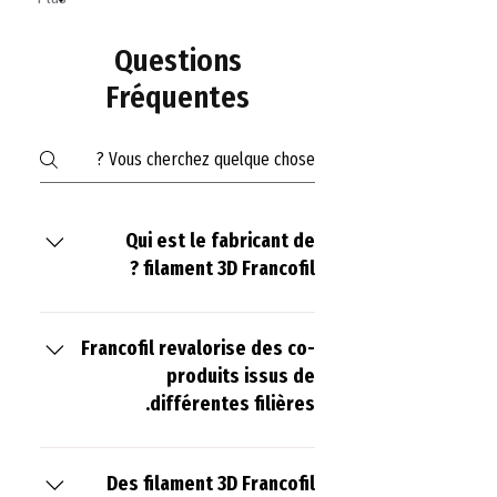
Questions
Fréquentes
Qui est le fabricant de
filament 3D Francofil ?
Créée en 2017, Francofil est une
entreprise française spécialisée dans
Francofil revalorise des co-
le développement et la fabrication de
produits issus de
filaments destinés à l’impression 3D.
différentes filières.
La qualité et l’ambition du projet ont
conduit de nombreux acteurs comme
Au-delà des filaments standards,
la Région Normandie, Normandie
Francofil a su élargir sa gamme en
Des filament 3D Francofil