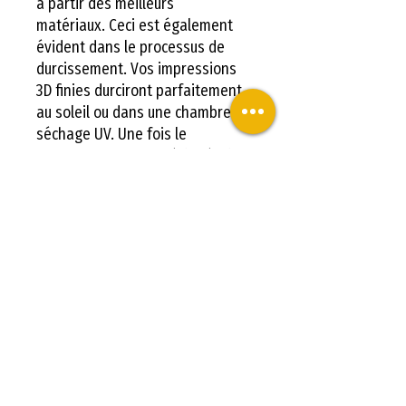
à partir des meilleurs
matériaux. Ceci est également
évident dans le processus de
durcissement. Vos impressions
3D finies durciront parfaitement
au soleil ou dans une chambre de
séchage UV. Une fois le
durcissement terminé, le résultat
est une impression 3D très dure
avec très peu de retrait de
matériau.
RÉSINE UV LAVABLE À L'EAU
PRIMACREATOR VALUE - 500 ML -
PEAU
Selon la conception de votre
impression 3D, les temps de
durcissement peuvent varier :
Dans une chambre de