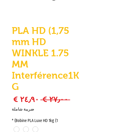
PLA HD (1,75
mm HD
WINKLE 1.75
MM
Interférence1K
G
سعر عادي
سعر ا
 ‏٢٧٫٠٠ € 
ضريبة شاملة
*
Bobine PLA Luxe HD 1kg (1)