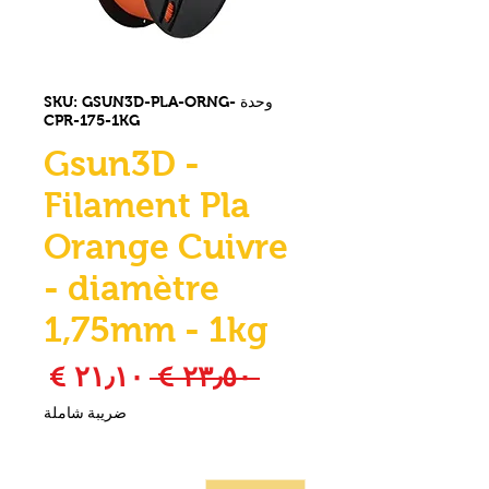
وحدة SKU: GSUN3D-PLA-ORNG-
CPR-175-1KG
Gsun3D -
Filament Pla
Orange Cuivre
- diamètre
1,75mm - 1kg
سعر عادي
سعر ا
 ‏٢٣٫٥٠ € 
ضريبة شاملة
الكمية
*