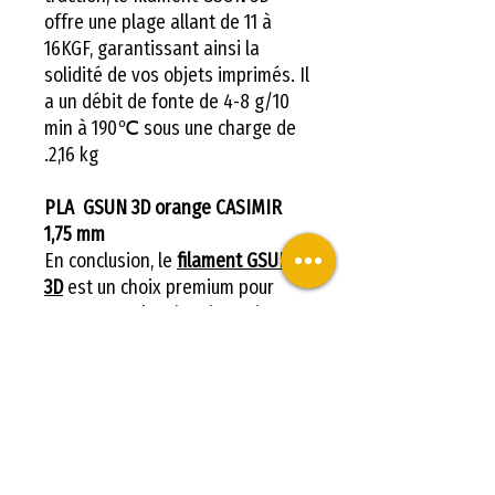
offre une plage allant de 11 à
16KGF, garantissant ainsi la
solidité de vos objets imprimés. Il
a un débit de fonte de 4-8 g/10
min à 190℃ sous une charge de
2,16 kg.
PLA GSUN 3D orange CASIMIR
1,75 mm
En conclusion, le
filament GSUN
3D
est un choix premium pour
tous ceux qui recherchent des
résultats d'impression 3D de
qualité supérieure. Il combine
durabilité, fiabilité et précision, le
tout dans un produit facile à
utiliser. Essayez-le dès
aujourd'hui et découvrez la