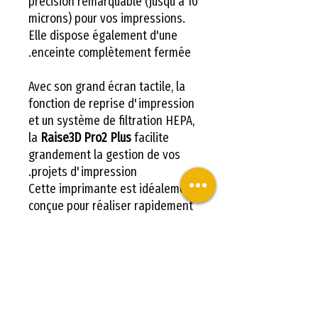
précision remarquable (jusqu'à 10
microns) pour vos impressions.
Elle dispose également d'une
enceinte complètement fermée.
Avec son grand écran tactile, la
fonction de reprise d'impression
et un système de filtration HEPA,
la
Raise3D Pro2 Plus
facilite
grandement la gestion de vos
projets d'impression.
Cette imprimante est idéalement
conçue pour réaliser rapidement
des prototypes de produits ou
produire des pièces de grande
qualité, grâce à sa large
compatibilité avec différents
matériaux.