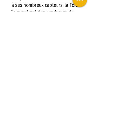
à ses nombreux capteurs, la Form
3+ maintient des conditions de
fonctionnement optimales,
assurant ainsi une performance
constante sur le long terme. La
flexibilité de réglage de la
hauteur de couche permet aux
utilisateurs de trouver le parfait
équilibre entre précision et
rapidité.
En résumé, la Formlabs Form 3+
se présente comme une solution
d'impression 3D de haute qualité,
rapide et fiable, parfaitement
adaptée aux besoins des
professionnels exigeants.