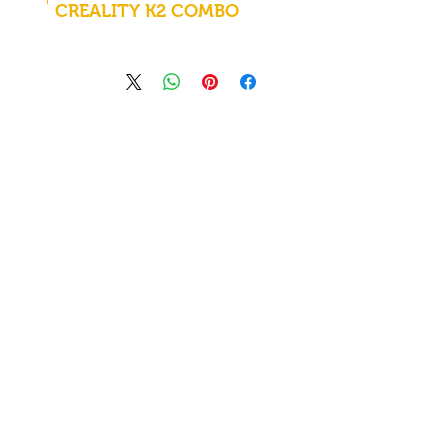
CREALITY K2 COMBO
Construction
et détails
techniques
1,75 mm
Diamètre du
filament
compatible
300 °C
Température
maximale de
la buse
Oui
Système de
filaments
ouverts