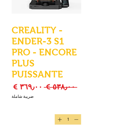
CREALITY -
ENDER-3 S1
PRO - ENCORE
PLUS
PUISSANTE
سعر عادي
سعر ا
 ‏٥٣٨٫٠٠ € 
ضريبة شاملة
الكمية
*