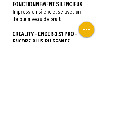
FONCTIONNEMENT SILENCIEUX
Impression silencieuse avec un
faible niveau de bruit.
CREALITY - ENDER-3 S1 PRO -
ENCORE PLUS PUISSANTE
COMPATIBLE AVEC LA GRAVURE
AU LASER
(En option) personnalisez vos
images préférées avec la gravure
laser, et élargissez votre champs
de créativité.
CREALITY - ENDER-3 S1 PRO -
ENCORE PLUS PUISSANTE
DISSIPATEUR THERMIQUE
LIQUIDE
(En option) Le tout nouveau
dissipateur thermique à