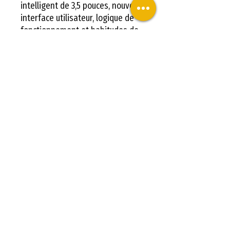
intelligent de 3,5 pouces, nouvelle
interface utilisateur, logique de
fonctionnement et habitudes de
l'utilisateur optimisées, prise en
charge de la 8 langues
d'affichage et fonction de
restauration d'usine par une
seule touche.
Commander votre imprimante
3D FLSUN - SUPER RACER (SR) -
IMPRIMANTE 3D DELTA ULTRA
RAPIDE chez LV3D.
Caractéristiques :