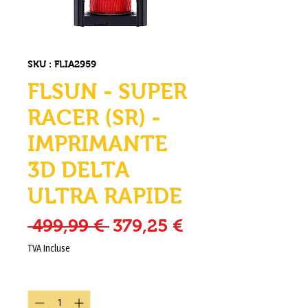
SKU : FLIA2959
FLSUN - SUPER
RACER (SR) -
IMPRIMANTE
3D DELTA
ULTRA RAPIDE
Prix original
Prix promotio
 499,99 € 
379,25 €
TVA Incluse
Quantité
*