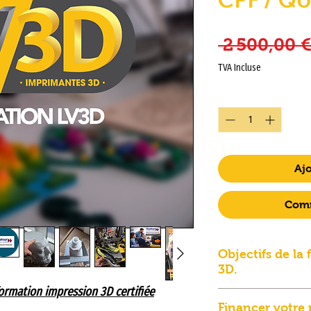
 2 500,00 €
TVA Incluse
Quantité
*
Ajo
Comm
Objectifs de la
3D.
ormation impression 3D certifiée
– Acquérir une au
Financer votre 