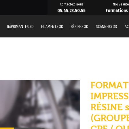
Contactez-nous
Nouveauté
05.45.23.50.55
Formations
IMPRIMANTES 3D
FILAMENTS 3D
RÉSINES 3D
SCANNERS 3D
AC
FORMAT
IMPRESS
RÉSINE 
(GROUPE
CPF / Q