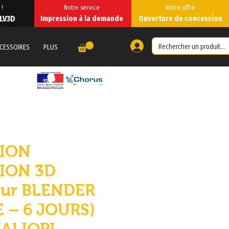
 !
Notre service
Notre offre
 LV3D
Impression à la demande
Ouverture de concession
CESSOIRES
PLUS
ION
ION 3D
sur BLENDER
 – 6 JOURS)
UALIOPI