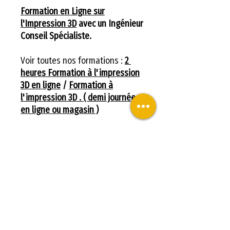
Formation en Ligne sur
l'Impression 3D
avec un Ingénieur
Conseil Spécialiste.
Voir toutes nos formations :
2
heures Formation à l'impression
3D en ligne
/
Formation à
l'impression 3D . ( demi journée
en ligne ou magasin )
Objectifs de la formation
à l'impression 3D.
– Acquérir une autonomie
Objectifs de la formation
d’utilisation
à l'impression 3D.
– Utiliser un logiciel de
Objectifs de la formation à
tranchage générique.