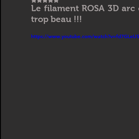
Le filament ROSA 3D arc 
CREALITY
IMPRIMANTE 3D ANYCUBIC
Artiste 3D
trop beau !!!
https://www.youtube.com/watch?v=fd7GLeU
scanner 3D
Formation SCANNER 3D
ANYCUBIC
F