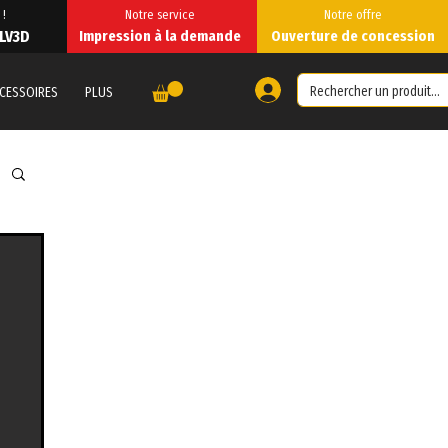
 !
Notre service
Notre offre
 LV3D
Impression à la demande
Ouverture de concession
CESSOIRES
PLUS