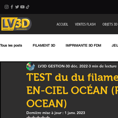
ACCUEIL
VENTES FLASH
OBJETS 3D
Tous les posts
FILAMENT 3D
IMPRIMANTE 3D FDM
JE
LV3D GESTION
30 déc. 2022
3 min de lecture
CONCESSION LV3D
NOUVEAU CHEZ LV3D
IMPRIMAN
TEST du du filam
EN-CIEL OCÉAN (
IMPRIMANTE 3D PROFESSIONNELLE
Impression à la Dema
OCEAN)
Formation 3D avec CPF
Formation 3D QUALIOPI
Refaire
Dernière mise à jour :
1 janv. 2023
Noté NaN étoiles sur 5.