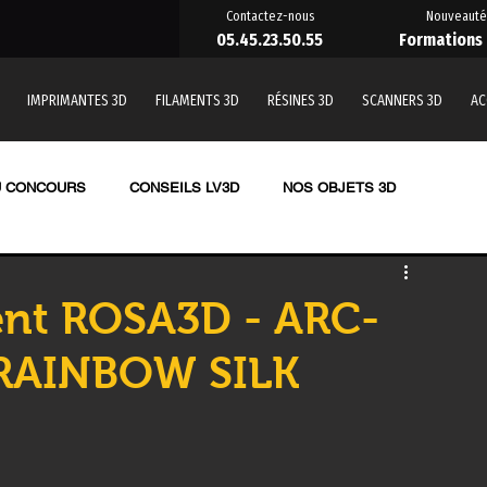
Contactez-nous
Nouveauté
05.45.23.50.55
Formations
IMPRIMANTES 3D
FILAMENTS 3D
RÉSINES 3D
SCANNERS 3D
AC
U CONCOURS
CONSEILS LV3D
NOS OBJETS 3D
TE 3D RESINE
LES RESINES 3D
ent ROSA3D - ARC-
RAINBOW SILK
nde
SCANNER 3D
OUTILLAGE
Formation impression 3D
 une pièce en 3D
Imprimante 3D CREALITY
PRUSA,