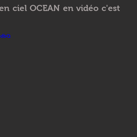
en ciel OCEAN en vidéo c'est 
filament 3D ASA
Elegoo
bambulab
Comparatif
5dbQ
ormation CPF FUSION 360