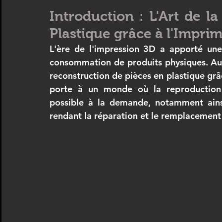
Introduction : L'Art de l
CREALITY
IMPRIMANTE 3D ANYCUBIC
Artiste 3D
Plastique grâce à l'Impri
L'ère de l'impression 3D a apporté une 
consommation de produits physiques. Au c
scanner 3D
Formation SCANNER 3D
ANYCUBIC
F
reconstruction de pièces en plastique grâc
porte à un monde où la reproduction 
possible à la demande, notamment ainsi 
rendant la réparation et le remplacement