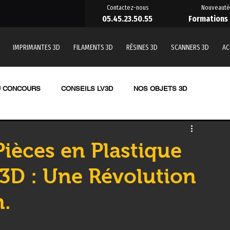
Contactez-nous
Nouveauté
05.45.23.50.55
Formations
IMPRIMANTES 3D
FILAMENTS 3D
RÉSINES 3D
SCANNERS 3D
AC
U CONCOURS
CONSEILS LV3D
NOS OBJETS 3D
TE 3D RESINE
LES RESINES 3D
Pièces en Plastique
 3D : Une Révolution
nde
SCANNER 3D
OUTILLAGE
Formation impression 3D
n.
 une pièce en 3D
Imprimante 3D CREALITY
PRUSA,