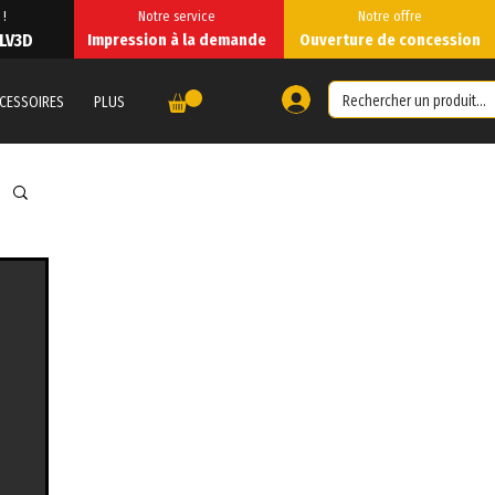
 !
Notre service
Notre offre
 LV3D
Impression à la demande
Ouverture de concession
CESSOIRES
PLUS