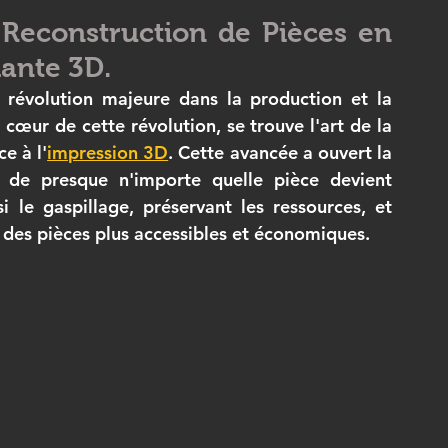
a Reconstruction de Pièces en 
filament 3D ASA
Elegoo
bambulab
Comparatif
mante 3D.
révolution majeure dans la production et la 
œur de cette révolution, se trouve l'art de la 
ormation CPF FUSION 360
e à l'
impression 3D
. Cette avancée a ouvert la 
de presque n'importe quelle pièce devient 
le gaspillage, préservant les ressources, et 
 des pièces plus accessibles et économiques.