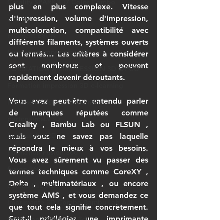
Creality SPARKX i7 Color Combo
plus en plus complexe. Vitesse 
d'impression, volume d'impression, 
ziro 3D
multicoloration, compatibilité avec 
Filament ESUN
différents filaments, systèmes ouverts 
Formation impression 3D
ou fermés… Les critères à considérer 
sont nombreux et peuvent 
FORMATION À L’IMPRESSION 3D OPCO
rapidement devenir déroutants.
Formation impression 3D e-learning
Vous avez peut-être entendu parler 
impression 3D à la demande
de marques réputées comme 
partenairesLV3D
Creality
 , 
Bambu Lab
 ou 
FLSUN
 , 
bambulab X2D
mais vous ne savez pas laquelle 
répondra le mieux à vos besoins. 
Formation Fusion 360
Vous avez sûrement vu passer des 
fusion 360
termes techniques comme 
CoreXY
 , 
Delta
 , 
multimatériaux
 , ou encore 
Bambu Lab A2
système AMS
 , et vous demandez ce 
Imprimante 3D Combo Bambu Lab A2L
que tout cela signifie concrètement. 
Faut-il privilégier une imprimante 
formation impression 3d