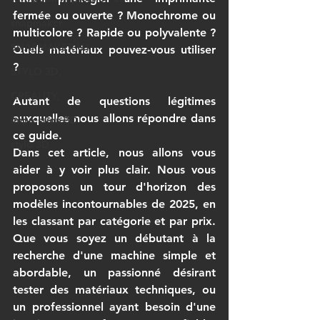
fermée ou ouverte ? Monochrome ou 
snapmaker
multicolore ? Rapide ou polyvalente ? 
SNAPMAKER U1
Quels matériaux pouvez-vous utiliser 
?
STYLO 3D,
CREALITY,
Autant de questions légitimes 
auxquelles nous allons répondre dans 
impression 3D
ce guide.
stylo 3D
Dans cet article, nous allons vous 
aider à y voir plus clair. Nous vous 
proposons un tour d'horizon des 
modèles incontournables de 2025, en 
les classant par catégorie et par prix. 
Que vous soyez un 
débutant
 à la 
recherche d'une machine simple et 
abordable, un 
passionné
 désirant 
tester des matériaux techniques, ou 
un 
professionnel
 ayant besoin d'une 