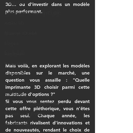
CREALITY
3D… ou d'investir dans un modèle 
plus performant.
IMPRIMANTE 3D ANYCUBIC
Artiste 3D
filament 3D ASA
Elegoo
bambulab
Comparatif
Mais voilà, en explorant les modèles 
disponibles sur le marché, une 
scanner 3D
question vous assaille : 
"Quelle 
Formation SCANNER 3D
imprimante 3D choisir parmi cette 
ANYCUBIC
multitude d'options ?"
Si vous vous sentez perdu devant 
Formation CPF FUSION 360
cette offre pléthorique, vous n'êtes 
Formation BLENDER
pas seul. Chaque année, les 
fabricants rivalisent d'innovations et 
SNAPMAKER
de nouveautés, rendant le choix de 