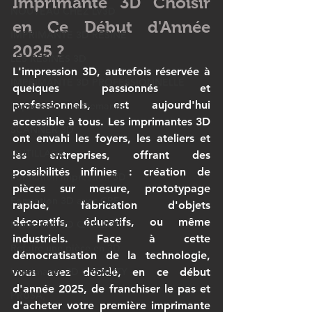
Imprimante 3D Choisir 
NOUVEAU CHEZ LV3D
en Ce Début d'Année 
IMPRIMANTE 3D RESINE
2025 ?
LES RESINES 3D
L'impression 3D, autrefois réservée à 
IMPRIMANTE 3D PROFESSIONNELLE
quelques passionnés et 
professionnels, est aujourd'hui 
Impression à la Demande
accessible à tous. Les imprimantes 3D 
SCANNER 3D
ont envahi les foyers, les ateliers et 
OUTILLAGE
les entreprises, offrant des 
possibilités infinies : création de 
Formation impression 3D
pièces sur mesure, prototypage 
Formation 3D avec CPF
rapide, fabrication d'objets 
décoratifs, éducatifs, ou même 
Formation 3D QUALIOPI
industriels. Face à cette 
Refaire une pièce en 3D
démocratisation de la technologie, 
Imprimante 3D CREALITY
vous avez décidé, en ce début 
d'année 2025, de franchiser le pas et 
PRUSA,
d'acheter votre première imprimante 