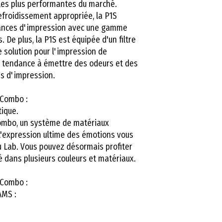
les plus performantes du marché.
Exigences
Les bobines GSUN
Pour préparer vos
transfert des fic
efroidissement appropriée, la P1S
une tolérance dim
Bambu Lab recomm
améliorer l’expéri
ances d'impression avec une gamme
Masse totale
mm
), ce qui gara
 De plus, la P1S est équipée d'un filtre
Bambu Studio
, u
donc la
flexibilité
Dimensions hor
e solution pour l'impression de
une
impression f
optimisé pour leu
sans connexion I
tout
nt tendance à émettre des odeurs et des
imprimante
Bamb
Un tranchage p
us d'impression.
fonctionne à des 
3D avec des pr
Poids total
paramètres optimi
Une gestion a
 Combo :
un filament de ha
Material Syste
Consommation
ique.
obstructions ou l
multi-couleurs
d'énergie maxi
Combo, un système de matériaux
4.
Un bon rapport
Des paramètre
L'expression ultime des émotions vous
impressions 3D.
Tension
u Lab. Vous pouvez désormais profiter
qualité, vites
é dans plusieurs couleurs et matériaux.
Les filaments
GS
filament.
offrir une
excelle
Un contrôle i
 Combo :
abordable
. Contr
pour envoyer e
AMS :
marques premium
directement de
Équipement
beaucoup plus ch
Conclusion : Une 