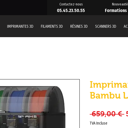
Contactez-nous
Nouveauté
05.45.23.50.55
Formations
IMPRIMANTES 3D
FILAMENTS 3D
RÉSINES 3D
SCANNERS 3D
AC
Imprima
Bambu L
P
 659,00 € 
TVA Incluse