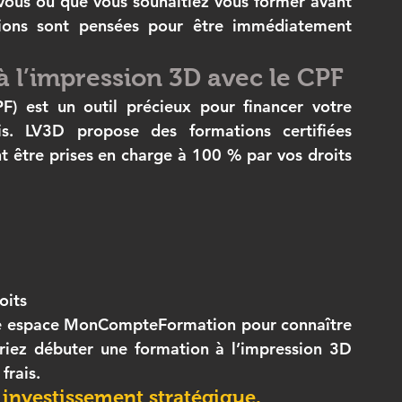
us ou que vous souhaitiez vous former avant 
ions sont pensées pour être immédiatement 
à l’impression 3D avec le CPF
F)
 est un outil précieux pour financer votre 
ais. LV3D propose des 
formations certifiées 
nt être prises en charge à 100 % par vos droits 
oits
otre espace MonCompteFormation pour connaître 
riez débuter une 
formation à l’impression 3D 
frais
.
 investissement stratégique.