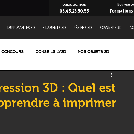
Contactez-nous
Nouveauté
05.45.23.50.55
Formations
IMPRIMANTES 3D
FILAMENTS 3D
RÉSINES 3D
SCANNERS 3D
AC
U CONCOURS
CONSEILS LV3D
NOS OBJETS 3D
TE 3D RESINE
LES RESINES 3D
ression 3D : Quel est
 apprendre à imprimer
nde
SCANNER 3D
OUTILLAGE
Formation impression 3D
 une pièce en 3D
Imprimante 3D CREALITY
PRUSA,