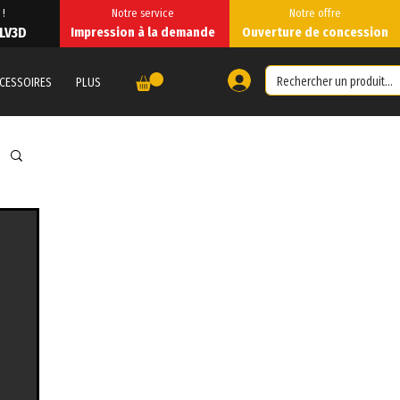
 !
Notre service
Notre offre
 LV3D
Impression à la demande
Ouverture de concession
CESSOIRES
PLUS