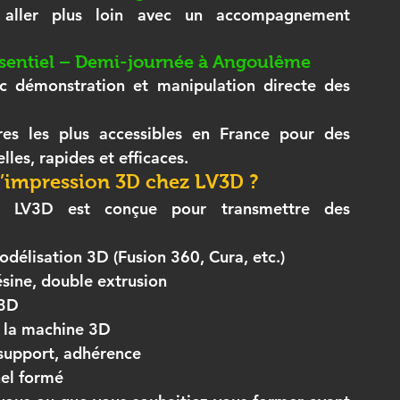
 aller plus loin avec un accompagnement 
ésentiel – Demi-journée à Angoulême
Session pratique au magasin LV3D, avec démonstration et manipulation directe des 
Ces tarifs font de LV3D l’un des centres les plus accessibles en France pour des 
les, rapides et efficaces
.
’impression 3D chez LV3D ?
 LV3D est conçue pour transmettre des 
odélisation 3D
 (Fusion 360, Cura, etc.)
résine, double extrusion
 3D
la 
machine 3D
support, adhérence
el formé