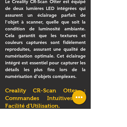
Le 
Creality CR-Scan Otter
 est équipé 
de 
deux lumières LED intégrées
 qui 
assurent un éclairage parfait de 
l'objet à scanner, quelle que soit la 
condition de luminosité ambiante. 
Cela garantit que les 
textures et 
couleurs
 capturées sont fidèlement 
reproduites, assurant une qualité de 
numérisation optimale. Cet éclairage 
intégré est essentiel pour capturer les 
détails les plus fins lors de la 
numérisation d'objets complexes.
Creality CR-Scan Otter : 
Commandes Intuitives et 
Facilité d'Utilisation.
Le 
Creality CR-Scan Otter
 a été conçu 
pour une utilisation simple et 
intuitive. Ses 
boutons tactiles
 et son 