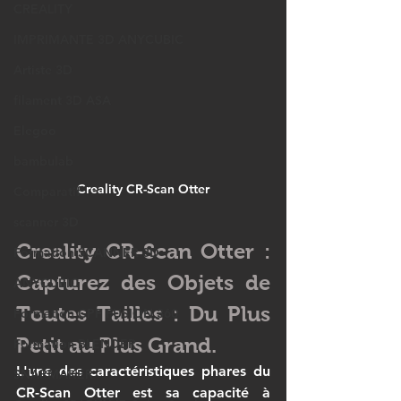
CREALITY
IMPRIMANTE 3D ANYCUBIC
Artiste 3D
filament 3D ASA
Elegoo
bambulab
Creality CR-Scan Otter
Comparatif
scanner 3D
Creality CR-Scan Otter : 
Formation SCANNER 3D
Capturez des Objets de 
ANYCUBIC
Toutes Tailles : Du Plus 
Formation CPF FUSION 360
Petit au Plus Grand.
Formation BLENDER
L'une des caractéristiques phares du 
SNAPMAKER
CR-Scan Otter
 est sa capacité à 