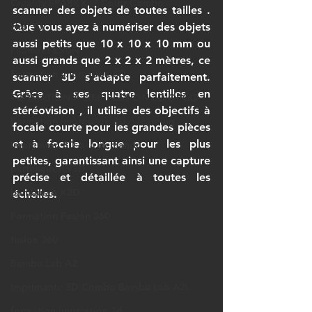
Creality SPARKX i7 Color Combo
scanner des objets de toutes tailles
 . 
ziro 3D
Que vous ayez à numériser des objets 
aussi petits que 10 x 10 x 10 mm ou 
Filament ESUN
aussi grands que 2 x 2 x 2 mètres, ce 
Formation impression 3D
scanner 3D
 s'adapte parfaitement. 
Grâce à ses quatre lentilles en 
FORMATION À L’IMPRESSION 3D OPCO
stéréovision
 , il utilise des objectifs à 
Formation impression 3D e-learning
focale courte pour les grandes pièces 
et à focale longue pour les plus 
impression 3D à la demande
petites, garantissant ainsi une capture 
partenairesLV3D
précise et détaillée à toutes les 
bambulab X2D
échelles.
Formation Fusion 360
fusion 360
Bambu Lab A2
Imprimante 3D Combo Bambu Lab A2L
formation impression 3d