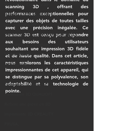
NOUVEAU CHEZ LV3D
scanning 3D
 , offrant des 
performances exceptionnelles pour 
IMPRIMANTE 3D RESINE
capturer des objets de toutes tailles 
LES RESINES 3D
avec une précision inégalée. Ce 
IMPRIMANTE 3D PROFESSIONNELLE
scanner 3D
 est conçu pour répondre 
aux besoins des utilisateurs 
Impression à la Demande
souhaitant une 
impression 3D
 fidèle 
SCANNER 3D
et de haute qualité. Dans cet article, 
nous explorons les caractéristiques 
OUTILLAGE
impressionnantes de cet appareil, qui 
Formation impression 3D
se distingue par sa polyvalence, son 
adaptabilité et sa technologie de 
Formation 3D avec CPF
pointe.
Formation 3D QUALIOPI
Refaire une pièce en 3D
Imprimante 3D CREALITY
PRUSA,