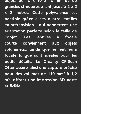
objets de 10 x 10 x 10 mm ou de 
grandes structures allant jusqu'à 2 x 2 
x 2 mètres. Cette polyvalence est 
possible grâce à ses quatre lentilles 
en 
stéréovision
 , qui permettent une 
adaptation parfaite selon la taille de 
l'objet. Les lentilles à 
focale 
courte
 conviennent aux objets 
volumineux, tandis que les lentilles à 
focale longue
 sont idéales pour les 
petits détails. Le 
Creality CR-Scan 
Otter
 assure ainsi une capture précise 
pour des volumes de 110 mm³ à 1,2 
m³, offrant une 
impression 3D
 nette 
et fidèle.