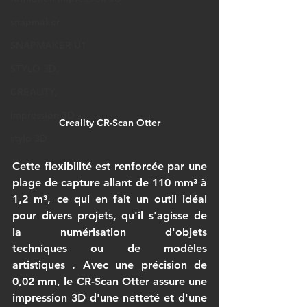
snapmaker
SNAPMAKER U1
STYLO 3D,
CREALITY,
impression 3D
Creality CR-Scan Otter
stylo 3D
Cette flexibilité est renforcée par une 
plage de capture
 allant de 110 mm³ à 
1,2 m³, ce qui en fait un outil idéal 
pour divers projets, qu'il s'agisse de 
la 
numérisation d'objets 
techniques
 ou de 
modèles 
artistiques
 . Avec une précision de 
0,02 mm, le CR-Scan Otter assure une 
impression 3D
 d'une netteté et d'une 