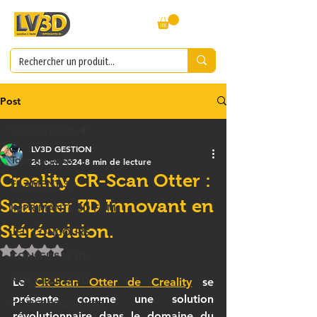
Post
Tous les posts
LV3D GESTION
Tous les posts
24 oct. 2024
8 min de lecture
Creality CR-Scan Otter :
FILAMENT 3D
Scanner 3D Innovant en
IMPRIMANTE 3D FDM
Stéréovision.
JEU CONCOURS
Noté NaN étoiles sur 5.
CONSEILS LV3D
NOS OBJETS 3D
Le 
CR-Scan Otter
 de 
Creality
 se 
présente comme une solution 
CONCESSION LV3D
révolutionnaire dans le domaine du 