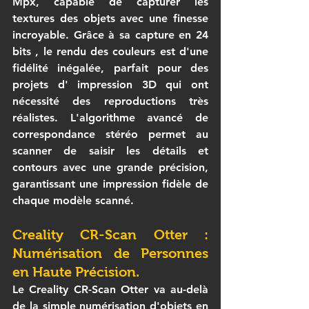
Mpx, capable de capturer les 
textures des objets
 avec une finesse 
incroyable. Grâce à sa capture en 
24 
bits
 , le rendu des couleurs est d'une 
fidélité inégalée, parfait pour des 
projets d' 
impression 3D
 qui ont 
nécessité des reproductions très 
réalistes. L'algorithme avancé de 
correspondance stéréo
 permet au 
scanner de saisir les détails et 
contours avec une grande précision, 
garantissant une 
impression fidèle
 de 
chaque modèle scanné.
Creality CR-Scan Otter : 
Numérisation de Personnes 
en Haute Précision.
Le 
Creality CR-Scan Otter
 va au-delà 
de la simple numérisation d'objets en 