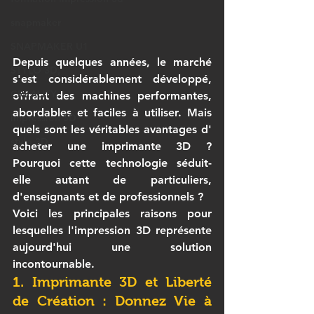
snapmaker
SNAPMAKER U1
Depuis quelques années, le marché 
STYLO 3D,
s'est considérablement développé, 
CREALITY,
offrant des machines performantes, 
abordables et faciles à utiliser. Mais 
impression 3D
quels sont les véritables avantages d' 
stylo 3D
acheter une imprimante 3D
 ? 
Pourquoi cette technologie séduit-
elle autant de particuliers, 
d'enseignants et de professionnels ?
Voici les principales raisons pour 
lesquelles l'impression 3D représente 
aujourd'hui une solution 
incontournable.
1. Imprimante 3D et Liberté 
de Création : Donnez Vie à 