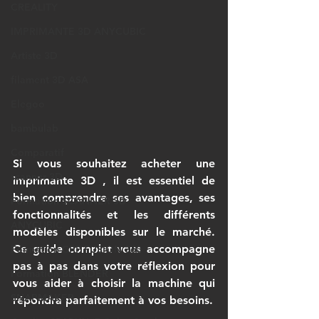
CREALITY
IMPRIMANTE 3D ANYCUBIC
Artiste 3D
filament 3D ASA
Elegoo
bambulab
Comparatif
Si vous souhaitez 
acheter une 
scanner 3D
imprimante 3D
 , il est essentiel de 
bien comprendre ses avantages, ses 
Formation SCANNER 3D
fonctionnalités et les différents 
ANYCUBIC
modèles disponibles sur le marché. 
Ce guide complet vous accompagne 
Formation CPF FUSION 360
pas à pas dans votre réflexion pour 
Formation BLENDER
vous aider à choisir la machine qui 
SNAPMAKER
répondra parfaitement à vos besoins.