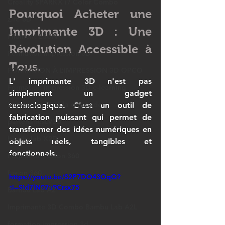
Creality SPARKX i7 Color Combo
Pourquoi Acheter une 
ziro 3D
Imprimante 3D : Une 
Filament ESUN
Révolution Accessible à 
Formation impression 3D
Tous.
FORMATION À L’IMPRESSION 3D OPCO
L' 
imprimante 3D
 n'est pas 
Formation impression 3D e-learning
simplement un gadget 
impression 3D à la demande
technologique. C'est un outil de 
fabrication puissant qui permet de 
partenairesLV3D
transformer des idées numériques en 
bambulab X2D
objets réels, tangibles et 
fonctionnels. 
Formation Fusion 360
fusion 360
https://youtu.be/S2P7DO43OqQ?
si=Sid7lN07u9Crsx75
Bambu Lab A2
Imprimante 3D Combo Bambu Lab A2L
formation impression 3d