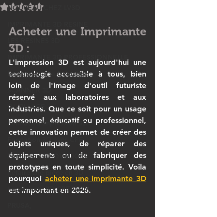
Noté NaN étoiles sur 5.
NOUVEAU CHEZ LV3D
IMPRIMANTE 3D RESINE
Acheter une Imprimante 
LES RESINES 3D
3D : 
IMPRIMANTE 3D PROFESSIONNELLE
L'impression 3D est aujourd'hui une 
Impression à la Demande
technologie accessible à tous, bien 
loin de l'image d'outil futuriste 
SCANNER 3D
réservé aux laboratoires et aux 
OUTILLAGE
industries. Que ce soit pour un usage 
personnel, éducatif ou professionnel, 
Formation impression 3D
cette innovation permet de créer des 
Formation 3D avec CPF
objets uniques, de réparer des 
équipements ou de fabriquer des 
Formation 3D QUALIOPI
prototypes en toute simplicité. Voila 
Refaire une pièce en 3D
pourquoi 
acheter une imprimante 3D
Imprimante 3D CREALITY
est important en 2025.
PRUSA,