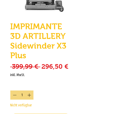
IMPRIMANTE
3D ARTILLERY
Sidewinder X3
Plus
Standardpreis
Sale-Preis
 399,99 € 
296,50 €
inkl. MwSt.
Anzahl
*
Nicht verfügbar