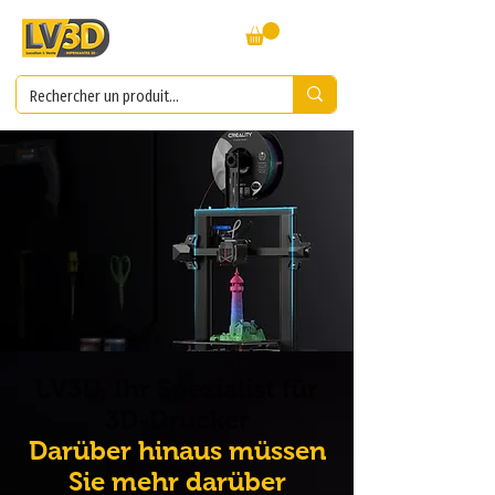
LV3D, Ihr Spezialist für
3D-Drucker
Darüber hinaus müssen
Sie mehr darüber