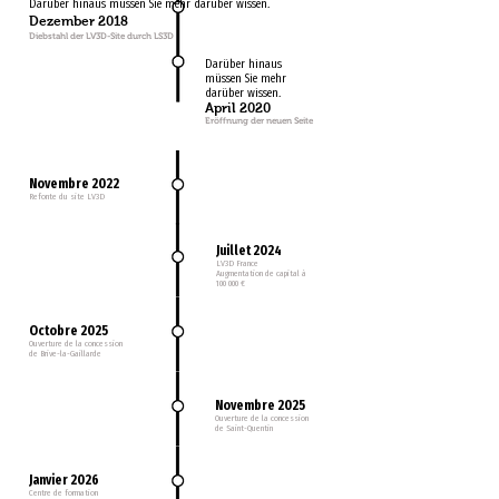
Darüber hinaus müssen Sie mehr darüber wissen.
Dezember 2018
Diebstahl der LV3D-Site durch LS3D
Darüber hinaus
müssen Sie mehr
darüber wissen.
April 2020
Eröffnung der neuen Seite
Novembre 2022
Refonte du site LV3D
Juillet 2024
LV3D France
Augmentation de capital à
100 000 €
Octobre 2025
Ouverture de la concession
de Brive-la-Gaillarde
Novembre 2025
Ouverture de la concession
de Saint-Quentin
Janvier 2026
Centre de formation