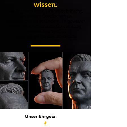
wissen.
Das Internet hat 25 Jahre gebraucht,
um unsere Gesellschaften
grundlegend zu verändern. In gewisser
Weise eine Generation für ein völlig
erfolgreiches System.
Gleiches gilt für den 3D-Druck.
Unser Ehrgeiz