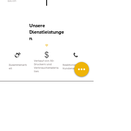
QUALIOPI
Unsere
Dienstleistunge
n
Verkauf von 3D-
Druckern und
Zusammenarb
Reaktionsschneller
Verbrauchsmateria
eit
Kundenservice
lien
À PROPOS DE NOUS
Qui sommes Nous ?
Partenaires LV3D