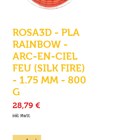
ROSA3D - PLA
RAINBOW -
ARC-EN-CIEL
FEU (SILK FIRE)
- 1.75 MM - 800
G
Preis
28,79 €
inkl. MwSt.
Anzahl
*